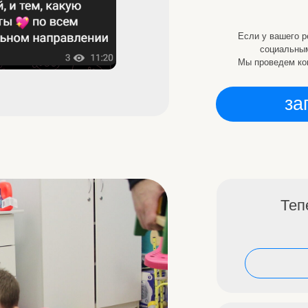
Теперь Леша 
смо
Даш
смо
Контакты