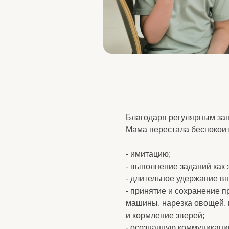
И с
Благодаря регулярным занятиям 
Мама перестала беспокоится пот
- имитацию;
- выполнение заданий как за столо
- длительное удержание внимания
- принятие и сохранение правил 
машины, нарезка овощей, постро
и кормление зверей;
- осознанную коммуникацию фразо
- Саша нашел себе друзей, с кото
инициировав взаимодействие сам
На употребление пищи, стрижку н