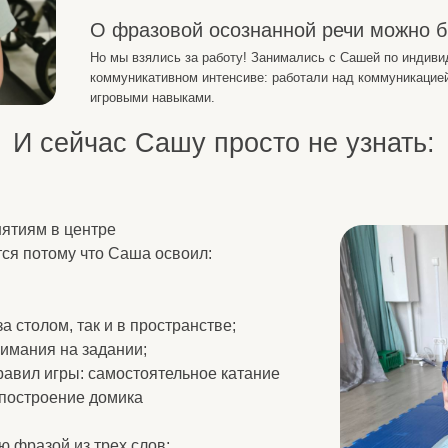
Но мы взялись за работу! Занимались с Сашей по индивидуальному маршру
коммуникативном интенсиве: работали над коммуникацией и речью, физиче
игровыми навыками.
ейчас Сашу просто не узнать:
в центре
ому что Саша освоил:
м, так и в пространстве;
 на задании;
игры: самостоятельное катание
ение домика
й из трех слов;
рыми играет вместе,
остоятельно.
огтей и ношение очков во