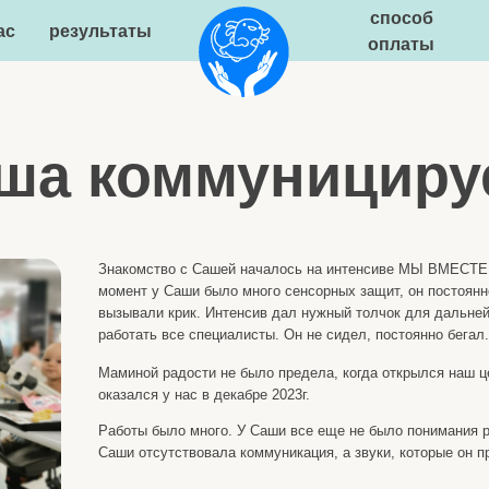
способ
результаты
статьи
оплаты
а коммуницирует ф
Знакомство с Сашей началось на интенсиве МЫ ВМЕСТЕ в Крыму, когда ем
момент у Саши было много сенсорных защит, он постоянно был у мамы на 
вызывали крик. Интенсив дал нужный толчок для дальнейшего развития, н
работать все специалисты. Он не сидел, постоянно бегал.
Маминой радости не было предела, когда открылся наш центр в Москве, С
оказался у нас в декабре 2023г.
Работы было много. У Саши все еще не было понимания речи, эхо-реакция
Саши отсутствовала коммуникация, а звуки, которые он произносил, не отн
О фразовой осознанной речи можно было не ме