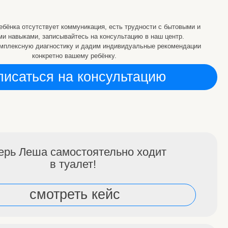
самостоятельно ходит
в туалет!
треть кейс
ин прогресс
треть кейс