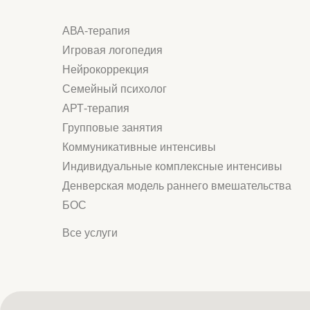
АНО "АКСЕЛЬ"
ИНН: 9724158711
Р/c:40703810738000069225