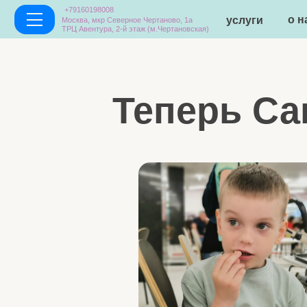
+79160198008
о нас
услуги
Москва, мкр Северное Чертаново, 1а
ТРЦ Авентура, 2-й этаж (м.Чертановская)
Теперь Саш