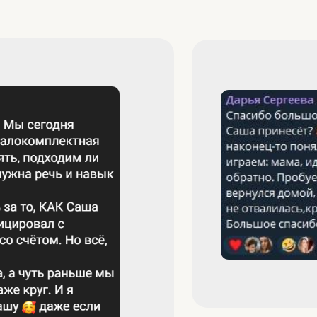
Если у вашего ребёнка отсутству
социальными навыками, запи
️Мы проведем комплексную диагн
конкре
записаться