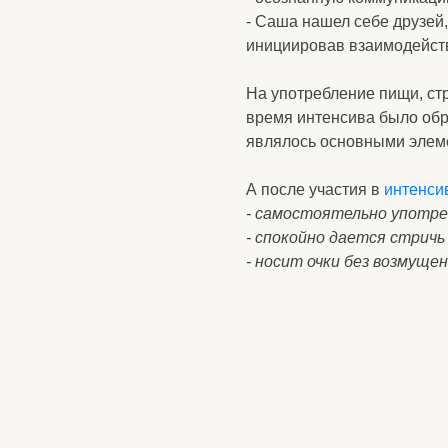
время интенсива было обращено о
являлось основными элементами
А после участия в
интенсиве
Саш
- самостоятельно употребляет 
- спокойно дается стричь ногти;
- носит очки без возмущения.
Поми
о
Саша не умел:
-Принимать пищу
-Боялся стричь ногти
-Не носил очки
А сейчас, после командной работ