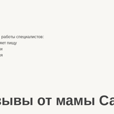
щу
вы от мамы Саши