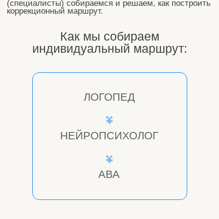
Может быть, у него страдает произносительная
сторона речи - он неправильно произносит звуки
и слова, испытывает сложности с работой
речевого аппарата.
Тогда основным
специалистом для него будет логопед.
В свою
очередь, логопед, изучив анамнез и результаты
диагностики, обнаруживает вторичные
нарушения - те, которые вызваны именно
проблемой, о которой мы написали выше. Тогда
предлагается комплексный подход - мы решаем,
какой специалист необходим для решения этих
задач.
Возможно, проблемы с речью у ребенка связаны
с сенсорными дефицитами, нарушением
моторных функций, то есть всем тем, что
создает базу для запуска речи и полноценного ее
развития.
Тогда главный специалист для него
будет нейропсихолог,
а помогать ему будут
другие специалисты.
Или у ребенка база для доречевых навыков
сформирована, а сами доречевые навыки никак
не «встают» на свои места -
тогда ведущим
специалистом выступит АВА-терапевт.
А бывает еще так, что у ребенка есть
поведенческие нарушения - он не может освоить
правила поведения на занятии и вне его, не