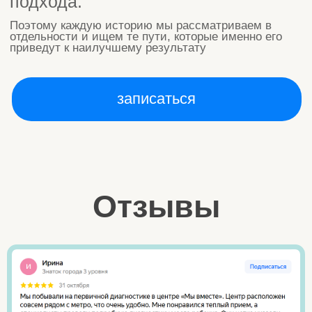
НАПРАВЛЕНИЯ
АВА-терапия
АРТ-терапия
Нейрокоррекция
Семейный психолог
Игровая логопедия
Групповые занятия
Коммуникативные интенсивы
Индивидуальные комплексные интенсивы
Денверская модель раннего вмешательства
БОС
Все услуги
ПРОЧЕЕ
Прайс