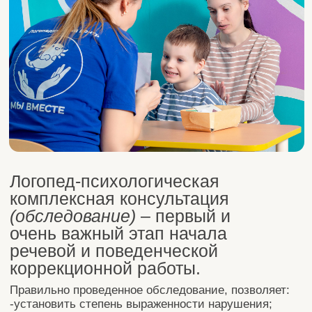
Логопед-психологическая
комплексная консультация
(обследование)
– первый и
очень важный этап начала
речевой и поведенческой
коррекционной работы.
Правильно проведенное обследование, позволяет:
-установить степень выраженности нарушения;
-системно подходить к анализу нарушения;
-выявить первооснову дефекта речи, либо его
вторичность;
-определить относительно сохранные функции и
процессы.
Цель: увидеть в чем сложность, где
слабые стороны ребёнка и, опираясь на
сильные, правильно развивать.
После консультации у вас будет:
-чёткое понимание что происходит с вашим
ребёнком, и что вам с этим делать
-индивидуальный план коррекции по каждому
направлению (
АВА-терапия, Игровая Логопедия,
Нейропсихология
)
-эффективный и понятный путь помощи своему
ребенку