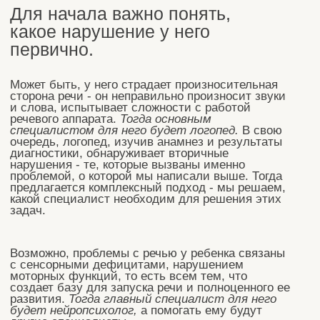
сидит за столом, не улавливает
последовательность действий, нарушает
границы, кричит и плачет. Это не позволяет
логопеду и нейропсихологу вести занятия, и тут
снова на помощь приходит АВА-терапевт. Именно
на его занятиях ребенок подготовится к тому,
чтобы перейти дальше в работу с другому
специалисту. А может быть сможет решить
речевую проблему и в рамках своих занятий.
Поэтому, когда вы просите записать вас именно к
«логопеду Маше» или «нейропсихологу Ирине
Николаевне» - не обижайтесь, если мы
предложим вам другого специалиста. Это не
потому что мы вредничаем или пытаемся
подсунуть вам кого-то второсортного (у нас таких
и нет, если что). Это потому, что мы
посовещались и простроили для вашего ребенка
коррекционный маршрут.
Или если помимо того специалиста, к которому
вы планировали попасть, вам предлагают работу
с еще одним или несколькими - это не потому,
что мы жадные и хотим вытянуть из вас как
можно больше денег. Это только потому, что при
комплексном подходе работа будет более
эффективной.
Каждый наш маленький клиент
- это уникальный случай,
требующий индивидуального