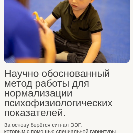
Научно обоснованный
метод работы для
нормализации
психофизиологических
показателей.
За основу берётся сигнал ЭЭГ,
которым с помощью специальной гарнитуры
и программного обеспечения учим управлять
сознательно или неосознанно.
БОС — метод обучения, подходит для всех
родителей и детей любого возраста. Вне
зависимости от того, есть у ребенка особенности
развития или нет.
БОС поможет, если:
-Ребёнок гиперактивный, неусидчивый.
-Ребёнок тревожный, есть страхи и
беспокойство.
-Проблемы с вниманием, ребёнок не
концентрирует внимание
и быстро «улетает».
-Ребёнок не умеет управлять своими