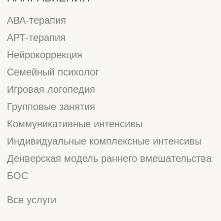
АНО "АКСЕЛЬ"
ИНН: 9724158711
Р/c:40703810738000069225
сайт разработан