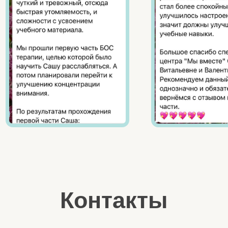
Игровая логопедия
Групповые занятия
Коммуникативные интенсивы
Индивидуальные комплексные интенсивы
Денверская модель раннего вмешательства
БОС
Все услуги
ПРОЧЕЕ
Прайс
Оплата
Достижения
Команда
Отзывы
Статьи
Видео
Фото