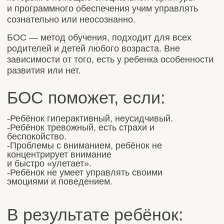
эмоциями и поведением.
В результате ребёнок:
-Умеет концентрировать внимание и быть
сосредоточенным.
-Научиться контролировать большее
количество задач,
быть включенным.
-Научится быть расслабленным в
эмоциональные насыщенные
моменты, спокойно переносить стресс без
нежелательного поведения.
Ресурс родителей —
основа успешного
воспитания детей с
особенностями.
Ваше эмоциональное состояние напрямую
влияет на развитие и адаптацию вашего
ребёнка. Родитель в ресурсе может
помочь своему ребенку стать максимально
самостоятельным намного эффективнее.