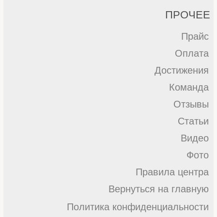
АНО "АКСЕЛЬ"
ИНН: 9724158711
Р/c:40703810738000069225
сайт разработан