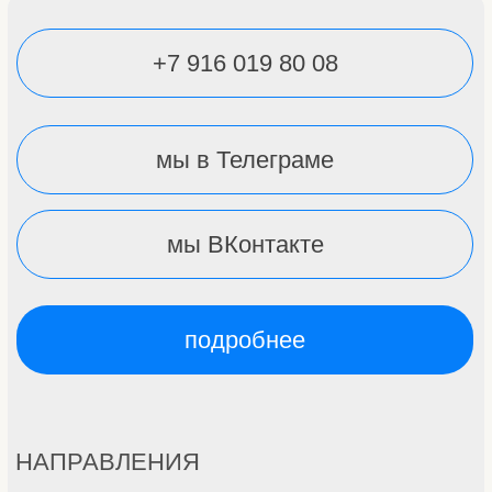
НАПРАВЛЕНИЯ
АВА-терапия
АРТ-терапия
Нейрокоррекция
Семейный психолог
Игровая логопедия
Групповые занятия
Коммуникативные интенсивы
Индивидуальные комплексные интенсивы
Денверская модель раннего вмешательства
БОС
Все услуги
ПРОЧЕЕ
Прайс