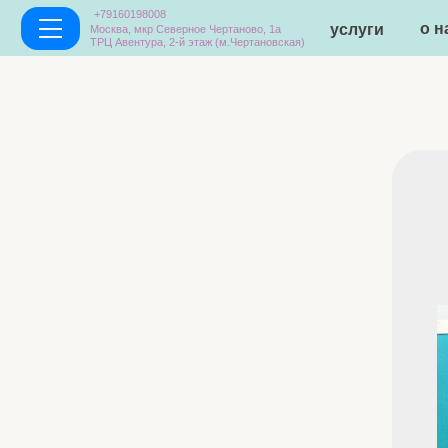
+79160198008
о нас
услуги
Москва, мкр Северное Чертаново, 1а
ТРЦ Авентура, 2-й этаж (м.Чертановская)