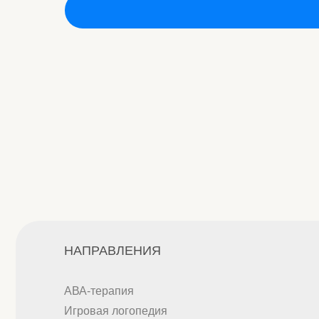
НАПРАВЛЕНИЯ
АВА-терапия
Игровая логопедия
Нейрокоррекция
Семейный психолог
АРТ-терапия
Групповые занятия
Коммуникативные интенсивы
Индивидуальные комплексные интенсивы