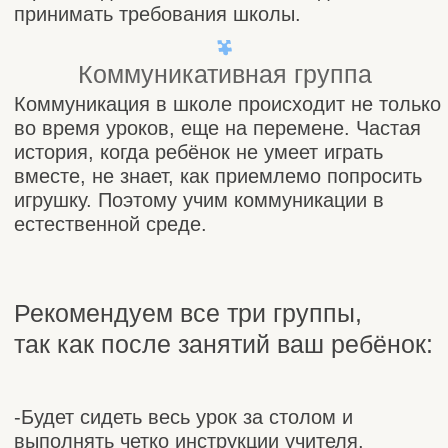
-Начнет понимать и придерживаться
школьных правил.
-Будет понимать общие инструкции:
дети
встали, открываем 10-ую страницу, а
теперь иду в столовую и т.д.
-У Вас будет время на себя и общение с
другими позитивными и душевными
родителями, возможность обменяться
опытом.
Наши эксперты помогут вашему
ребенку полюбить школу!
записаться