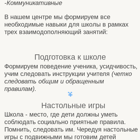
Школа - место, где дети должны уметь
соблюдать социально приятные правила.
Помнить, следовать им. Чередуя настольные
игры с подвижными мы готовим детей
принимать требования школы.
Коммуникативная группа
Коммуникация в школе происходит не только
во время уроков, еще на перемене. Частая
история, когда ребёнок не умеет играть
вместе, не знает, как приемлемо попросить
игрушку. Поэтому учим коммуникации в
естественной среде.
Рекомендуем все три группы,
так как после занятий ваш ребёнок:
-Будет сидеть весь урок за столом и
выполнять четко инструкции учителя.
-Будет общаться со сверстниками на
перемене и потом на площадке.