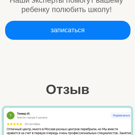
мы в Телеграме
мы ВКонтакте
подробнее
НАПРАВЛЕНИЯ
АВА-терапия
АРТ-терапия
Нейрокоррекция
Семейный психолог
Игровая логопедия
Групповые занятия
Коммуникативные интенсивы
Индивидуальные комплексные интенсивы
Денверская модель раннего вмешательства