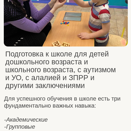
Подготовка к школе для детей
дошкольного возраста и
школьного возраста, с аутизмом
и УО, с алалией и ЗПРР и
другими заключениями
Для успешного обучения в школе есть три
фундаментально важных навыка:
-Академические
-Групповые
-Коммуникативные
В нашем центре мы формируем все
необходимые навыки для школы в рамках
трех взаимодополняющий занятий:
Подготовка к школе
Формируем поведение ученика, усидчивость,
учим следовать инструкции учителя
(четко
следовать общим и обращенным
правилам).
Настольные игры