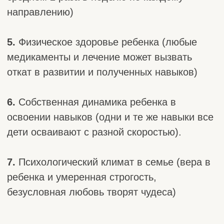
Скидки
Оставляйте отзывы о достигнутых успехах с
помощью наших специалистов, о работе
нашего центра
“Мы вместе”
, об общих
впечатлениях и получайте
скидки
:
Zoon -
15% (развернутый отзыв)
Яндекс Карты -
10% (развернутый отзыв)
2ГИС - 1
0% (развернутый отзыв)
На нашей
странице VK:
(5% - краткий
отзыв, 10% - развернутый отзыв)
Скидка действует только на абонемент на 1 месяц.
Оплата занятий