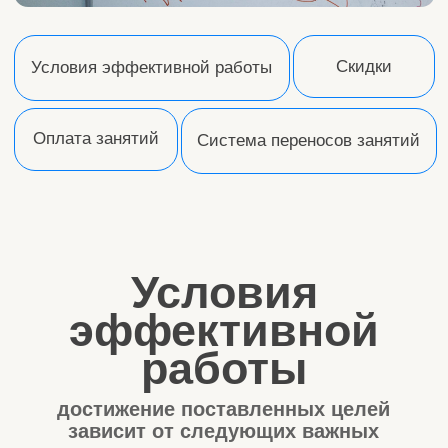
Условия
эффективной
работы
достижение поставленных целей
зависит от следующих важных
составляющих:
1.
Профессиональные специалисты и
эффективные методики
(это имеется в психолого-логопедическом
центре «Мы вместе»)
2.
Регулярные супервизии специалистов
(для этого ведутся видеосъемки)
3.
Выполнение ВСЕХ рекомендаций
родителями и другими взрослым, которые
взаимодействуют с ребенком.