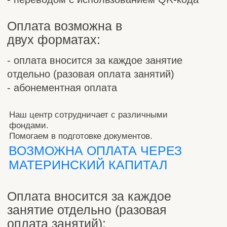
подробнее
Система
переносов
Отсутствие на занятиях:
- по болезни
- надо отсутствовать.
По болезни:
Если ребенок заболел, и Вы не сможете
присутствовать на занятии, необходимо,
как только это стало понятно,
предупредить администратора нашего
центра любым доступным способом
(звонок, сообщение, сообщение в любом
мессенджере). Занятие будет перенесено
на другой согласованный с Вами день и