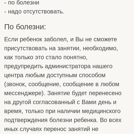
НАПРАВЛЕНИЯ
АВА-терапия
АРТ-терапия
Нейрокоррекция
Семейный психолог
Игровая логопедия
Групповые занятия
Коммуникативные интенсивы
Индивидуальные комплексные интенсивы
Денверская модель раннего вмешательства
БОС
Все услуги
ПРОЧЕЕ
Прайс
Оплата