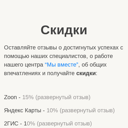
Мы принимаем оплату любым
из приведенных ниже способов:
- наличными
- банковской картой
- переводом с использованием QR-кода
Оплата возможна в
двух форматах:
- оплата вносится за каждое занятие
отдельно (разовая оплата занятий)
- абонементная оплата
Наш центр сотрудничает с различными
фондами.
Помогаем в подготовке документов.
ВОЗМОЖНА ОПЛАТА ЧЕРЕЗ
МАТЕРИНСКИЙ КАПИТАЛ
Оплата вносится за каждое
занятие отдельно (разовая
оплата занятий):