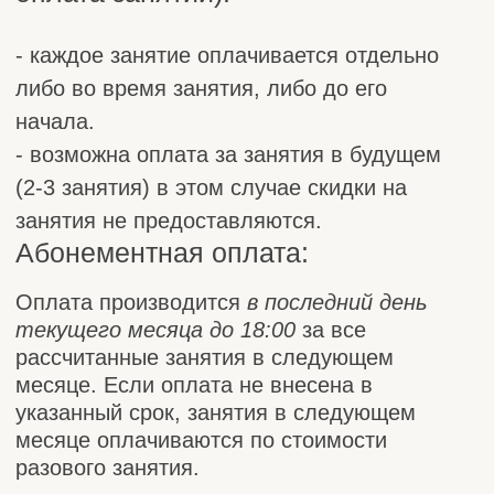
время, только при наличии медицинского
подтверждения болезни ребенка. Во всех
иных случаях перенос занятий не
предусмотрен, оно и будет считаться
проведенным.
Надо отсутствовать
Предупредите администратора, когда
Вы не сможете быть на занятиях, чтоб
мы правильно рассчитали Вам
абонемент на месяц.
Перенос занятий возможен только в
случае форс-мажора, во всех других
случаях занятие не переносится и
занятие будет считаться проведенным.
Остались вопросы?
Закажите обратный звонок,
и мы свяжемся с вами в ближайшее время.