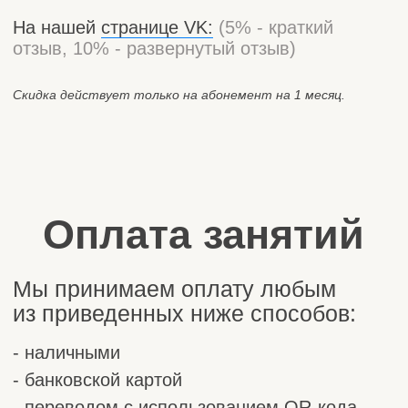
- каждое занятие оплачивается отдельно
либо во время занятия, либо до его
начала.
- возможна оплата за занятия в будущем
(2-3 занятия) в этом случае скидки на
занятия не предоставляются.
Абонементная оплата:
Оплата производится
в последний день
текущего месяца до 18:00
за все
рассчитанные занятия в следующем
месяце. Если оплата не внесена в
указанный срок, занятия в следующем
месяце оплачиваются по стоимости
разового занятия.
Оплата производится единым платежом по
цене абонемента.
К данной форме оплаты возможно
применение скидки за отзыв.