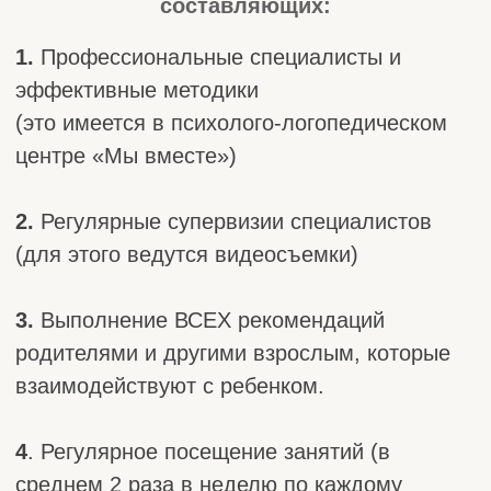
4
. Регулярное посещение занятий (в
среднем 2 раза в неделю по каждому
направлению)
5.
Физическое здоровье ребенка (любые
медикаменты и лечение может вызвать
откат в развитии и полученных навыков)
6.
Собственная динамика ребенка в
освоении навыков (одни и те же навыки все
дети осваивают с разной скоростью).
7.
Психологический климат в семье (вера в
ребенка и умеренная строгость,
безусловная любовь творят чудеса)