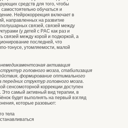
ных на развитие
вязей, связей между
ей с РАС как раз и
 корой и подкоркой, а
последней, что
томляемости, малой
тозная активация
овного мозга, стабилизация
мирование оптимального
руктур головного мозга
.
рной коррекции доступен
ктивный вид терапии, в
полнять на первый взгляд
е разовьют:
ся
их людей