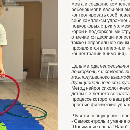
себя комплексы упражнений, направлен
подкорковых структур, межполушарных с
корой и подкорковыми структурами (у дет
отмечается дефицитарность связей между
также неправильное функционирование 
проявляется в гипер-или гипо-тонусе, у
концентрации внимания).
Цель метода
непрерывная немедикамен
подкорковых и стволовых структур гол
межполушарного взаимодействия, фор
функционального статуса передних ст
Метод нейропсихологической сенсомото
детям с 3 летнего возраста. Это самый а
процессе которого ваш ребёнок будет вы
простые физические упражнения, которы
-Чувство и ощущение своего тела
- Самоконтроль и умение останавливать
-Понимание слова "Надо"
-Преодоление своих ограничений
-Социальное поведение с обществе
-Бытовые навыки
-Понимание своих эмоций и эмоций друг