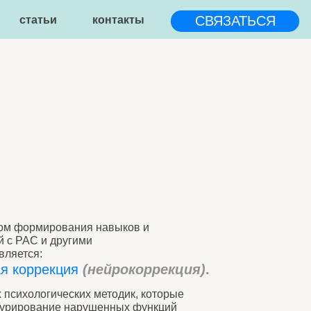
СВЯЗАТЬСЯ
контакты
ния навыков и
гими
ия
(нейрокоррекция)
.
ких методик, которые
нарушенных функций
в для того, чтобы
но обучаться и
оррекция включает в