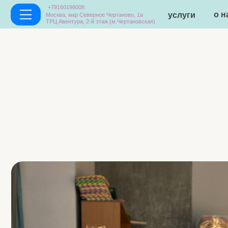
+79160198008
о нас
услуги
Москва, мкр Северное Чертаново, 1а
ТРЦ Авентура, 2-й этаж (м.Чертановская)
Н
"Не