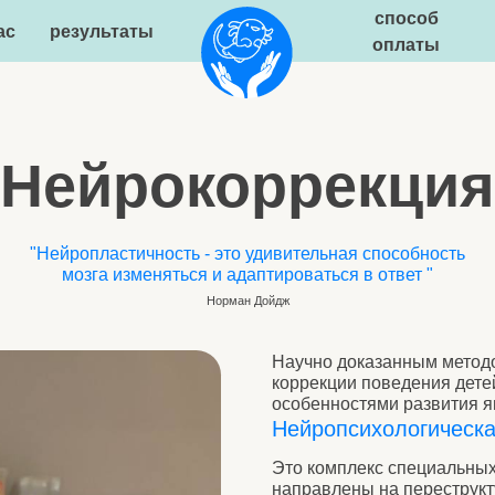
способ
результаты
статьи
оплаты
ейрокоррекция
йропластичность - это удивительная способность
мозга изменяться и адаптироваться в ответ "
Норман Дойдж
Научно доказанным методом формирова
коррекции поведения детей с РАС и дру
особенностями развития является:
Нейропсихологическая коррекц
Это комплекс специальных психологичес
направлены на переструктурирование 
мозга и создание компенсирующих средст
ребёнок мог в дальнейшем самостоятель
контролировать своё поведение. Нейрок